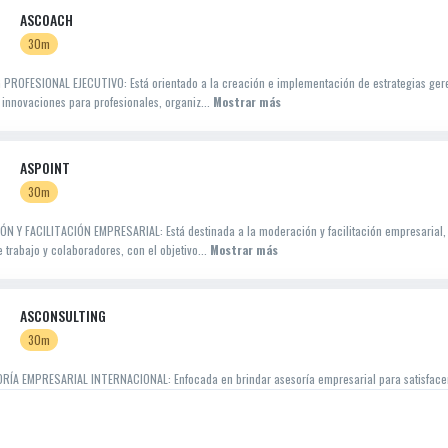
ASCOACH
30m
PROFESIONAL EJECUTIVO: Está orientado a la creación e implementación de estrategias gere
 innovaciones para profesionales, organiz...
Mostrar más
ASPOINT
30m
N Y FACILITACIÓN EMPRESARIAL: Está destinada a la moderación y facilitación empresarial, o
 trabajo y colaboradores, con el objetivo...
Mostrar más
ASCONSULTING
30m
ÍA EMPRESARIAL INTERNACIONAL: Enfocada en brindar asesoría empresarial para satisfacer
ones y detectar oportunidades de mejora en ...
Mostrar más