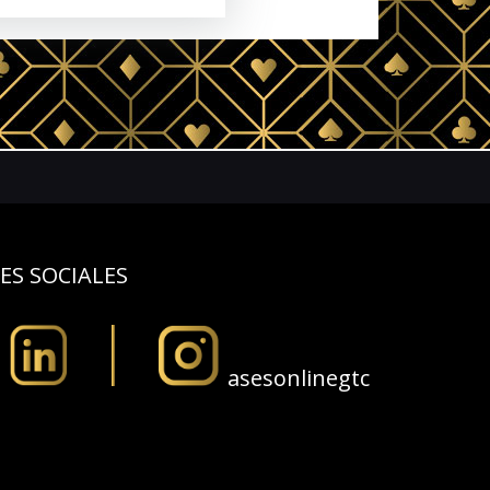
la medida y enfocadas en los
o jurídico y empresarial,
ES SOCIALES
asesonlinegtc
los procesos y competencias