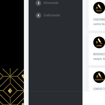
Información
3
Confirmación
4
COACHING 
central de
MODERACIÓ
equipos de
CONSULTOR
organizaci